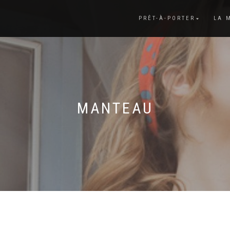
PRÊT-À-PORTER
LA 
MANTEAU