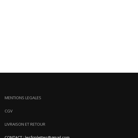
MENTIONS LEGALES
CGV
LIVRAISON ET RETOUR
CONTACT : lesfriplettes@gmail.com