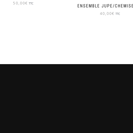
50,00
€
TTC
ENSEMBLE JUPE/CHEMISE
40,00
€
TTC