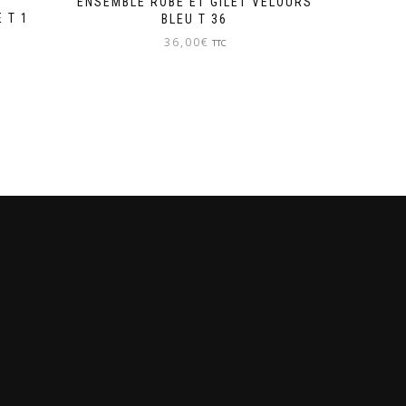
ENSEMBLE ROBE ET GILET VELOURS
 T 1
BLEU T 36
36,00
€
TTC