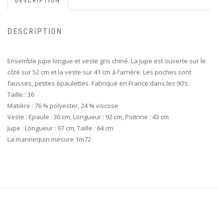
DESCRIPTION
DESCRIPTION
Ensemble jupe longue et veste gris chiné. La jupe est ouverte sur le
côté sur 52 cm et la veste sur 41 cm à l’arrière. Les poches sont
fausses, petites épaulettes. Fabriqué en France dans les 90’s.
Taille : 36
Matière : 76 % polyester, 24 % viscose
Veste : Epaule : 36 cm, Longueur : 92 cm, Poitrine : 43 cm
Jupe : Longueur : 97 cm, Taille : 64 cm
La mannequin mesure 1m72