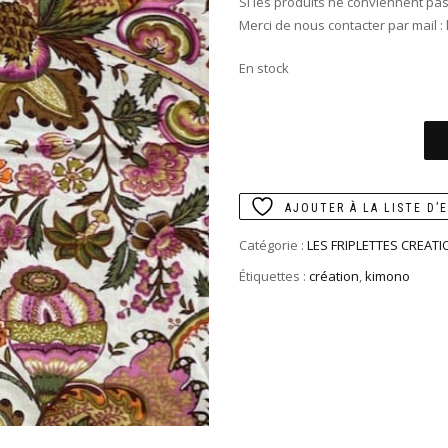
Si les produits ne conviennent pas
Merci de nous contacter par mail :
En stock
AJOUTER À LA LISTE D’
Catégorie :
LES FRIPLETTES CREATI
Étiquettes :
création
,
kimono