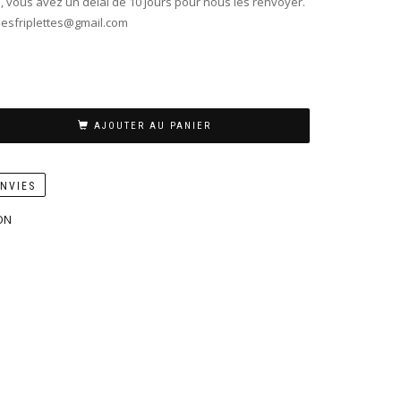
, vous avez un délai de 10 jours pour nous les renvoyer.
 lesfriplettes@gmail.com
AJOUTER AU PANIER
ENVIES
ON