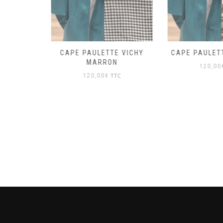
E BLEU
CAPE PAULETTE VICHY
CAPE PAULET
MARRON
TC
120,00
TTC
120,00
€