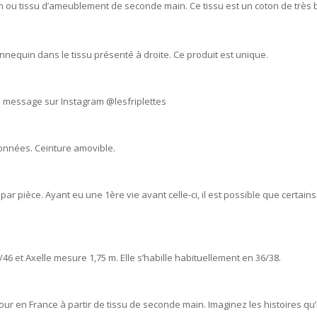
n ou tissu d’ameublement de seconde main. Ce tissu est un coton de très be
equin dans le tissu présenté à droite. Ce produit est unique.
n message sur Instagram @lesfriplettes
onnées. Ceinture amovible.
ar pièce. Ayant eu une 1ère vie avant celle-ci, il est possible que certains 
46 et Axelle mesure 1,75 m. Elle s’habille habituellement en 36/38.
r en France à partir de tissu de seconde main. Imaginez les histoires qu’il 