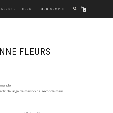
MARQUE
BLOG
MON COMPTE
0
NNE FLEURS
ommande
artir de linge de maison de seconde main.