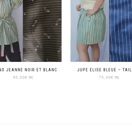
NO JEANNE NOIR ET BLANC
JUPE ELISE BLEUE – TAIL
95,00
€
75,00
€
TTC
TTC