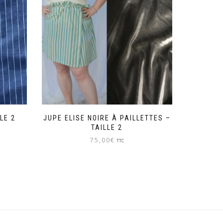
LE 2
JUPE ELISE NOIRE À PAILLETTES –
TAILLE 2
75,00
€
TTC