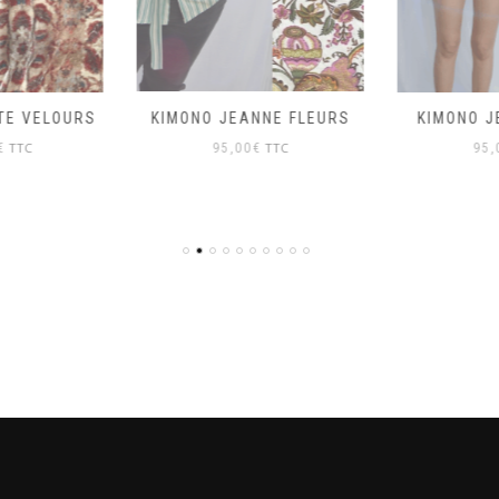
KIMONO JEANNE FLEURS
TE VELOURS
KIMONO J
TTC
TTC
95,00
€
€
95,