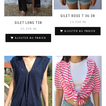
GILET ROSE T 36-38
24,00
€
TTC
GILET LONG T38
30,00
€
TTC
AJOUTER AU PANIER
AJOUTER AU PANIER