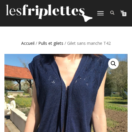
DÉPLIER
0
LA
NAVIGATION
Accueil
/
Pulls et gilets
/ Gilet sans manche T42