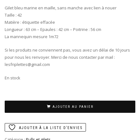
Gilet bleu marine en maille, sans manche avec lien à nouer
Taille : 42
Matière : étiquette effacée
Longueur : 63 cm – Epaules : 42 cm – Poitrine : 56 cm
La mannequin mesure 1m72
Si les produits ne conviennent pas, vous avez un délai de 10 jours
pour nous les renvoyer. Merci de nous contacter par mail :
lesfriplettes@gmail.com
En stock
AJOUTER AU PANIER
AJOUTER À LA LISTE D’ENVIES
Catégorie :
Pulls et gilets