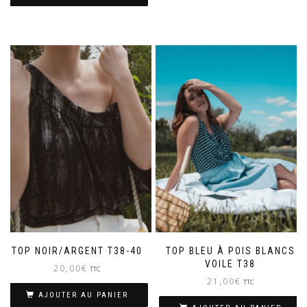
TOP NOIR/ARGENT T38-40
TOP BLEU À POIS BLANCS
VOILE T38
20,00
€
TTC
21,00
€
TTC
AJOUTER AU PANIER