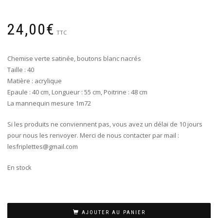
24,00
€
TTC
Chemise verte satinée, boutons blanc nacrés
Taille : 40
Matière : acrylique
Epaule : 40 cm, Longueur : 55 cm, Poitrine : 48 cm
La mannequin mesure 1m72
Si les produits ne conviennent pas, vous avez un délai de 10 jours
pour nous les renvoyer. Merci de nous contacter par mail :
lesfriplettes@gmail.com
En stock
AJOUTER AU PANIER