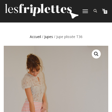
DÉPLIER
0
LA
NAVIGATION
Accueil
/
Jupes
/ Jupe plissée T36