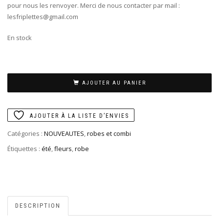
pour nous les renvoyer. Merci de nous contacter par mail :
lesfriplettes@gmail.com
En stock
AJOUTER AU PANIER
AJOUTER À LA LISTE D’ENVIES
Catégories :
NOUVEAUTES
,
robes et combi
Étiquettes :
été
,
fleurs
,
robe
DESCRIPTION