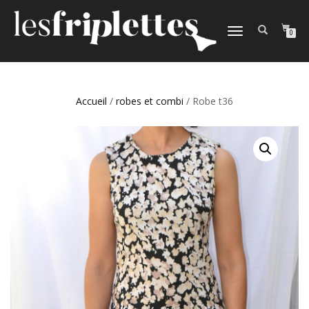
DÉPLIER
0
LA
NAVIGATION
Accueil
/
robes et combi
/ Robe t36