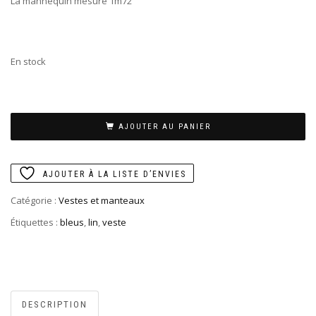
La mannequin mesure 1m72
En stock
AJOUTER AU PANIER
AJOUTER À LA LISTE D’ENVIES
Catégorie :
Vestes et manteaux
Étiquettes :
bleus
,
lin
,
veste
DESCRIPTION