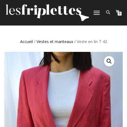
DÉPLIER
0
LA
NAVIGATION
Accueil
/
Vestes et manteaux
/ Veste en lin T 42