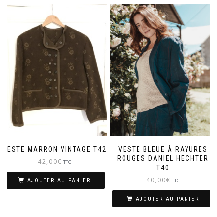
VESTE MARRON VINTAGE T42
VESTE BLEUE À RAYURES
ROUGES DANIEL HECHTER
42,00
€
TTC
T40
40,00
€
TTC
AJOUTER AU PANIER
AJOUTER AU PANIER