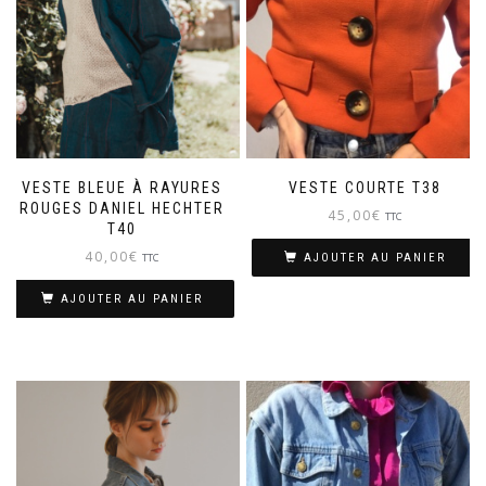
VESTE BLEUE À RAYURES
VESTE COURTE T38
ROUGES DANIEL HECHTER
45,00
€
TTC
T40
40,00
€
TTC
AJOUTER AU PANIER
AJOUTER AU PANIER