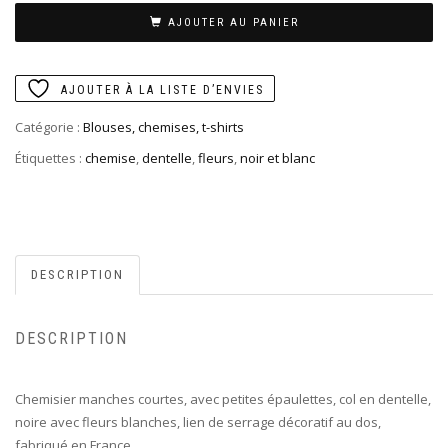
AJOUTER AU PANIER
AJOUTER À LA LISTE D’ENVIES
Catégorie :
Blouses, chemises, t-shirts
Étiquettes :
chemise
,
dentelle
,
fleurs
,
noir et blanc
DESCRIPTION
DESCRIPTION
Chemisier manches courtes, avec petites épaulettes, col en dentelle,
noire avec fleurs blanches, lien de serrage décoratif au dos,
fabriqué en France