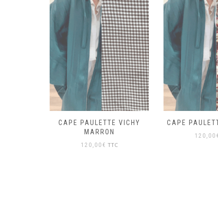
E BLEU
CAPE PAULETTE VICHY
CAPE PAULET
MARRON
TC
120,00
TTC
120,00
€