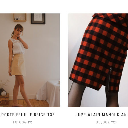
 PORTE FEUILLE BEIGE T38
JUPE ALAIN MANOUKIAN
18,00
€
35,00
€
TTC
TTC