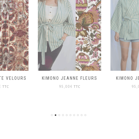
TE VELOURS
KIMONO JEANNE FLEURS
KIMONO J
TTC
TTC
€
95,00
€
95,