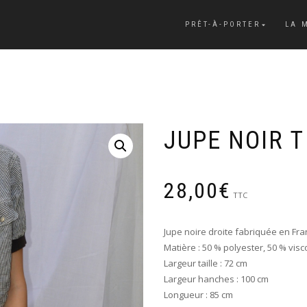
PRÊT-À-PORTER
LA 
JUPE NOIR T
28,00
€
TTC
Jupe noire droite fabriquée en Fra
Matière : 50 % polyester, 50 % vis
Largeur taille : 72 cm
Largeur hanches : 100 cm
Longueur : 85 cm