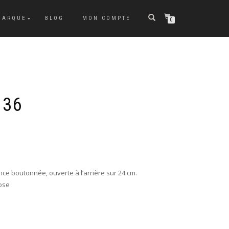
MARQUE
BLOG
MON COMPTE
0
 36
nce boutonnée, ouverte à l’arrière sur 24 cm.
cose