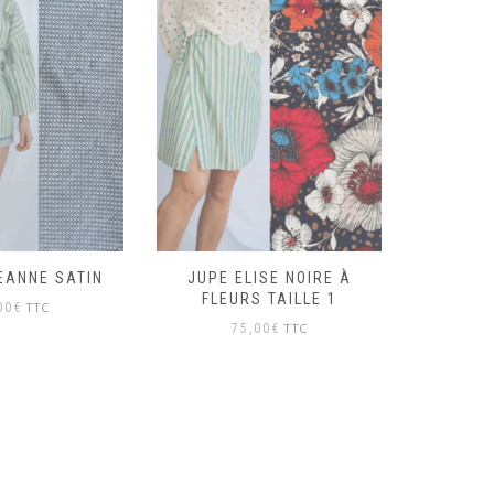
EANNE SATIN
JUPE ELISE NOIRE À
JUPE 
FLEURS TAILLE 1
TTC
00
€
TTC
75,00
€